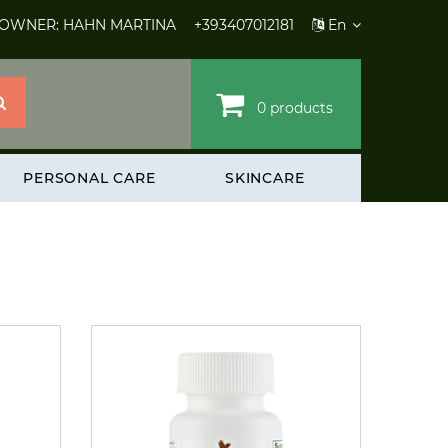
 OWNER: HAHN MARTINA
+393407012181
En
0 products
PERSONAL CARE
SKINCARE