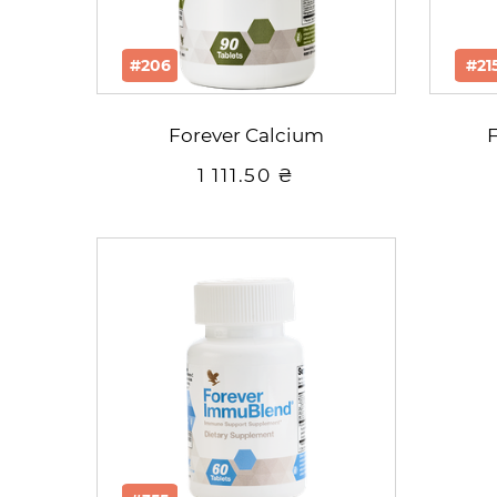
#206
#21
Forever Calcium
1 111.50 ₴