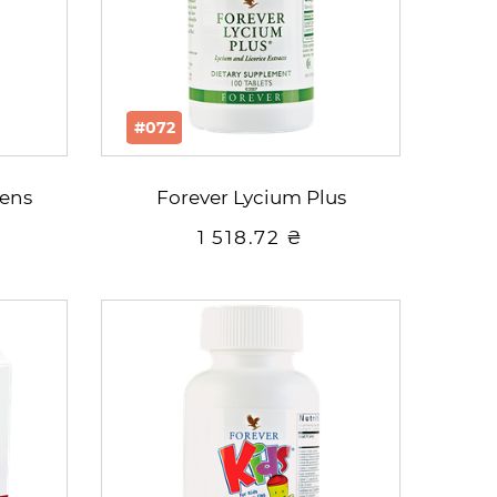
#072
eens
Forever Lycium Plus
1 518.72 ₴