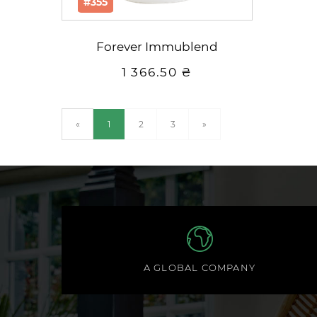
#355
Forever Immublend
1 366.50 ₴
(current)
«
1
2
3
»
A GLOBAL COMPANY