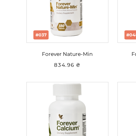
#037
#04
Forever Nature-Min
F
834.96 ₴