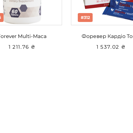
5
#312
Forever Multi-Maca
Форевер Кардіо То
1 211.76 ₴
1 537.02 ₴