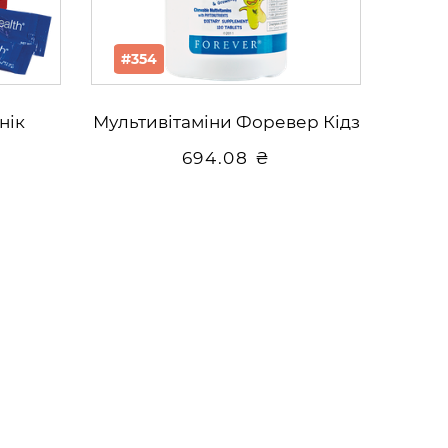
#354
нік
Мультивітаміни Форевер Кідз
694.08 ₴