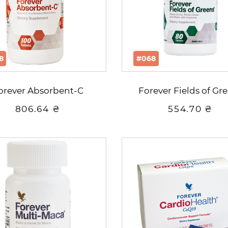
8
#068
orever Absorbent-C
Forever Fields of Gr
806.64 ₴
554.70 ₴